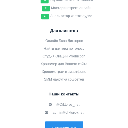
Улучшить качество записи
AI
Мастеринг трека онлайн
AI
Анализатор частот аудио
AI
Для клиентов
Онлайн База Дикторов
Найти диктора по голосу
Студия Овации Production
Хрономер для Вашего сайта
Хронометраж в смартфоне
SMM накрутка соц сетей
Наши контакты
@Diktorov_net
admin@diktorov.net