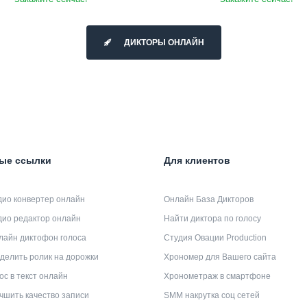
ДИКТОРЫ ОНЛАЙН
ые ссылки
Для клиентов
дио конвертер онлайн
Онлайн База Дикторов
дио редактор онлайн
Найти диктора по голосу
лайн диктофон голоса
Студия Овации Production
делить ролик на дорожки
Хрономер для Вашего сайта
ос в текст онлайн
Хронометраж в смартфоне
чшить качество записи
SMM накрутка соц сетей