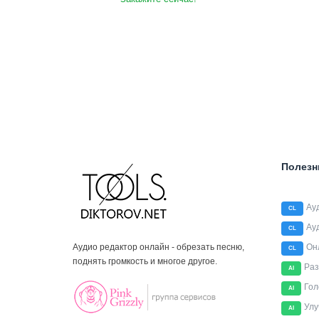
Полезн
Ау
CL
Ау
CL
Аудио редактор онлайн - обрезать песню,
Он
CL
поднять громкость и многое другое.
Раз
AI
Гол
AI
Улу
AI