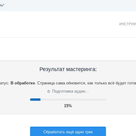
ть"
ИНСТРУМ
Результат мастеринга:
атус:
В обработке
.
Страница сама обновится, как только всё будет гото
⟳
Подготовка аудио…
15%
Обработать ещё один трек