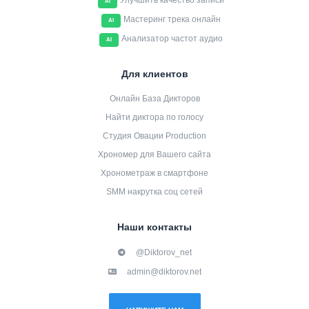
Улучшить качество записи
AI
Мастеринг трека онлайн
AI
Анализатор частот аудио
AI
Для клиентов
Онлайн База Дикторов
Найти диктора по голосу
Студия Овации Production
Хрономер для Вашего сайта
Хронометраж в смартфоне
SMM накрутка соц сетей
Наши контакты
@Diktorov_net
admin@diktorov.net