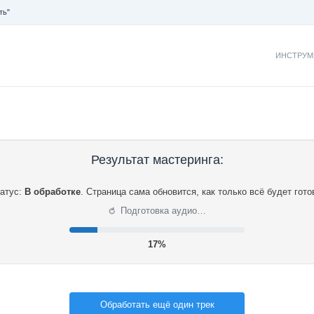
ть"
ИНСТРУМ
Результат мастеринга:
атус:
В обработке
.
Страница сама обновится, как только всё будет гото
⟳
Подготовка аудио…
17%
Обработать ещё один трек