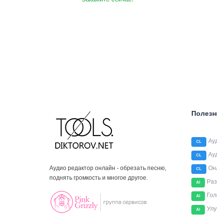
Полезн
Ау
CL
Ау
CL
Аудио редактор онлайн - обрезать песню,
Он
CL
поднять громкость и многое другое.
Раз
AI
Гол
AI
Улу
AI