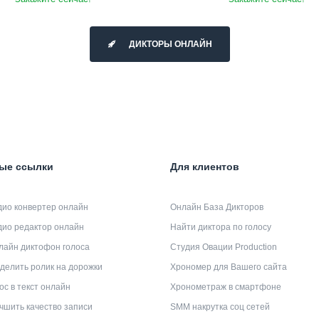
ДИКТОРЫ ОНЛАЙН
ые ссылки
Для клиентов
дио конвертер онлайн
Онлайн База Дикторов
дио редактор онлайн
Найти диктора по голосу
лайн диктофон голоса
Студия Овации Production
делить ролик на дорожки
Хрономер для Вашего сайта
ос в текст онлайн
Хронометраж в смартфоне
чшить качество записи
SMM накрутка соц сетей