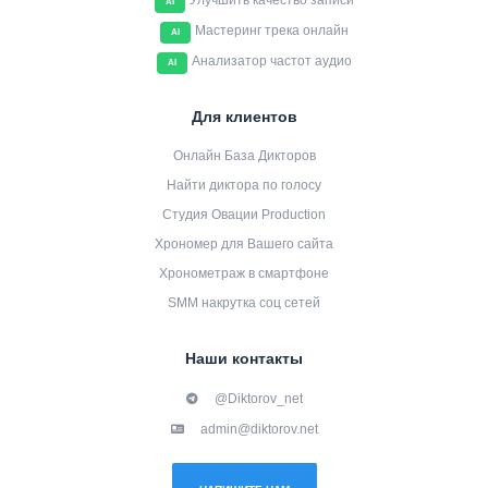
Улучшить качество записи
AI
Мастеринг трека онлайн
AI
Анализатор частот аудио
AI
Для клиентов
Онлайн База Дикторов
Найти диктора по голосу
Студия Овации Production
Хрономер для Вашего сайта
Хронометраж в смартфоне
SMM накрутка соц сетей
Наши контакты
@Diktorov_net
admin@diktorov.net