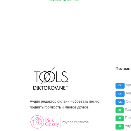
Полезн
Ау
CL
Ау
CL
Аудио редактор онлайн - обрезать песню,
Он
CL
поднять громкость и многое другое.
Раз
AI
Гол
AI
Улу
AI