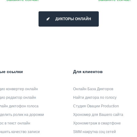
ДИКТОРЫ ОНЛАЙН
ые ссылки
Для клиентов
дио конвертер онлайн
Онлайн База Дикторов
дио редактор онлайн
Найти диктора по голосу
лайн диктофон голоса
Студия Овации Production
делить ролик на дорожки
Хрономер для Вашего сайта
ос в текст онлайн
Хронометраж в смартфоне
чшить качество записи
SMM накрутка соц сетей