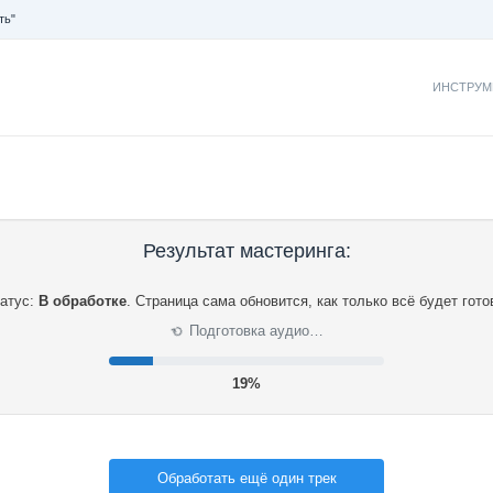
ть"
ИНСТРУМ
Результат мастеринга:
атус:
В обработке
.
Страница сама обновится, как только всё будет гото
Подготовка аудио…
⟳
20%
Обработать ещё один трек