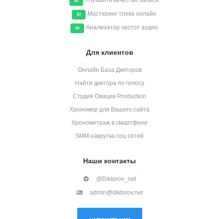
Улучшить качество записи
AI
Мастеринг трека онлайн
AI
Анализатор частот аудио
AI
Для клиентов
Онлайн База Дикторов
Найти диктора по голосу
Студия Овации Production
Хрономер для Вашего сайта
Хронометраж в смартфоне
SMM накрутка соц сетей
Наши контакты
@Diktorov_net
admin@diktorov.net