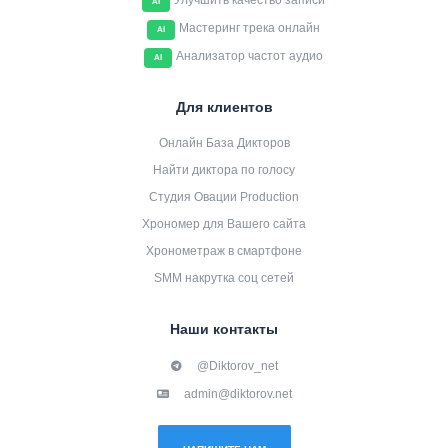
Улучшить качество записи
AI
Мастеринг трека онлайн
AI
Анализатор частот аудио
AI
Для клиентов
Онлайн База Дикторов
Найти диктора по голосу
Студия Овации Production
Хрономер для Вашего сайта
Хронометраж в смартфоне
SMM накрутка соц сетей
Наши контакты
@Diktorov_net
admin@diktorov.net