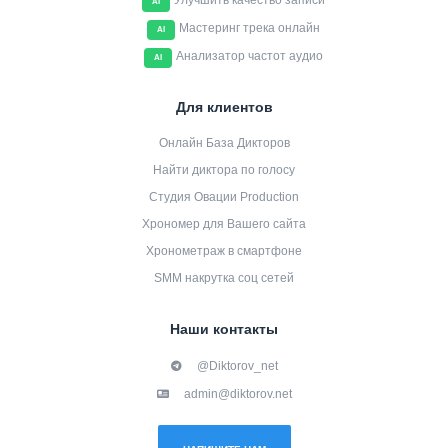
Улучшить качество записи
AI
Мастеринг трека онлайн
AI
Анализатор частот аудио
AI
Для клиентов
Онлайн База Дикторов
Найти диктора по голосу
Студия Овации Production
Хрономер для Вашего сайта
Хронометраж в смартфоне
SMM накрутка соц сетей
Наши контакты
@Diktorov_net
admin@diktorov.net