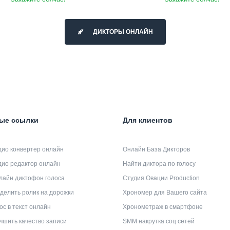
ДИКТОРЫ ОНЛАЙН
ые ссылки
Для клиентов
дио конвертер онлайн
Онлайн База Дикторов
дио редактор онлайн
Найти диктора по голосу
лайн диктофон голоса
Студия Овации Production
делить ролик на дорожки
Хрономер для Вашего сайта
ос в текст онлайн
Хронометраж в смартфоне
чшить качество записи
SMM накрутка соц сетей