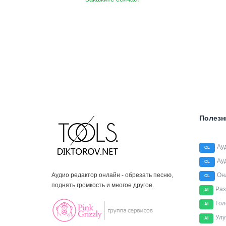
Полезн
Ау
CL
Ау
CL
Аудио редактор онлайн - обрезать песню,
Он
CL
поднять громкость и многое другое.
Раз
AI
Гол
AI
Улу
AI