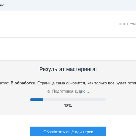
ть"
ИНСТРУМ
Результат мастеринга:
атус:
В обработке
.
Страница сама обновится, как только всё будет гото
⟳
Подготовка аудио…
18%
Обработать ещё один трек