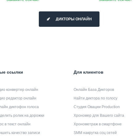
ДИКТОРЫ ОНЛАЙН
ые ссылки
Для клиентов
дио конвертер онлайн
Онлайн База Дикторов
дио редактор онлайн
Найти диктора по голосу
лайн диктофон голоса
Студия Овации Production
делить ролик на дорожки
Хрономер для Вашего сайта
ос в текст онлайн
Хронометраж в смартфоне
чшить качество записи
SMM накрутка соц сетей