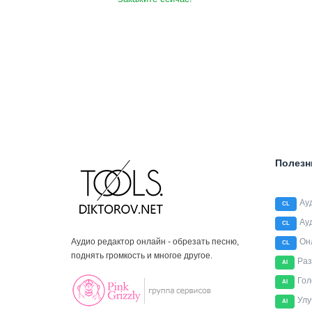
Полезн
Ау
CL
Ау
CL
Аудио редактор онлайн - обрезать песню,
Он
CL
поднять громкость и многое другое.
Раз
AI
Гол
AI
Улу
AI