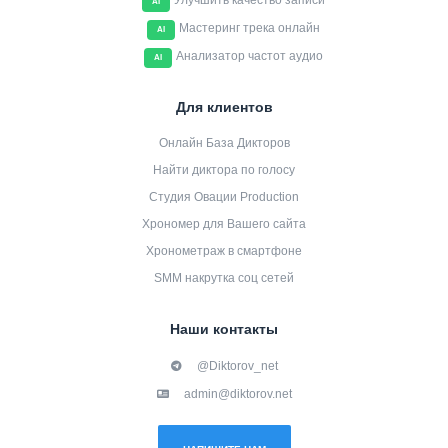
Улучшить качество записи
AI
Мастеринг трека онлайн
AI
Анализатор частот аудио
AI
Для клиентов
Онлайн База Дикторов
Найти диктора по голосу
Студия Овации Production
Хрономер для Вашего сайта
Хронометраж в смартфоне
SMM накрутка соц сетей
Наши контакты
@Diktorov_net
admin@diktorov.net