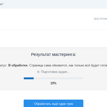
ть"
ИНСТРУМ
Результат мастеринга:
атус:
В обработке
.
Страница сама обновится, как только всё будет гото
⟳
Подготовка аудио…
20%
Обработать ещё один трек