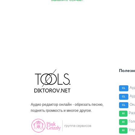
Полезн
Ау
CL
Ау
CL
Аудио редактор онлайн - обрезать песню,
Он
CL
поднять громкость и многое другое.
Раз
AI
Гол
AI
Улу
AI