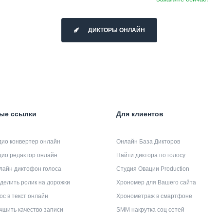
ДИКТОРЫ ОНЛАЙН
ые ссылки
Для клиентов
дио конвертер онлайн
Онлайн База Дикторов
дио редактор онлайн
Найти диктора по голосу
лайн диктофон голоса
Студия Овации Production
делить ролик на дорожки
Хрономер для Вашего сайта
ос в текст онлайн
Хронометраж в смартфоне
чшить качество записи
SMM накрутка соц сетей