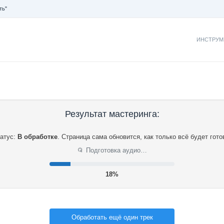
ть"
ИНСТРУМ
Результат мастеринга:
атус:
В обработке
.
Страница сама обновится, как только всё будет гото
⟳
Подготовка аудио…
18%
Обработать ещё один трек