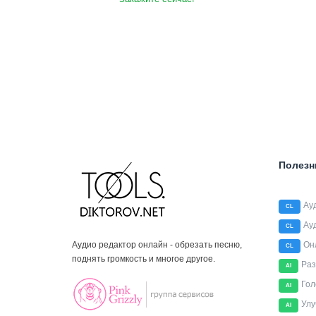
Полезн
Ау
CL
Ау
CL
Аудио редактор онлайн - обрезать песню,
Он
CL
поднять громкость и многое другое.
Раз
AI
Гол
AI
Улу
AI