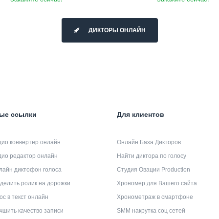
ДИКТОРЫ ОНЛАЙН
ые ссылки
Для клиентов
дио конвертер онлайн
Онлайн База Дикторов
дио редактор онлайн
Найти диктора по голосу
лайн диктофон голоса
Студия Овации Production
делить ролик на дорожки
Хрономер для Вашего сайта
ос в текст онлайн
Хронометраж в смартфоне
чшить качество записи
SMM накрутка соц сетей