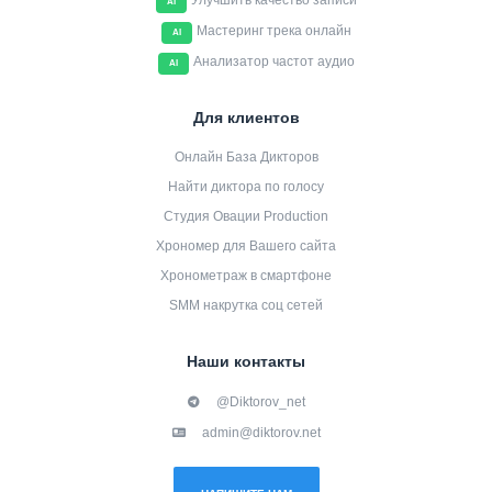
Улучшить качество записи
AI
Мастеринг трека онлайн
AI
Анализатор частот аудио
AI
Для клиентов
Онлайн База Дикторов
Найти диктора по голосу
Студия Овации Production
Хрономер для Вашего сайта
Хронометраж в смартфоне
SMM накрутка соц сетей
Наши контакты
@Diktorov_net
admin@diktorov.net