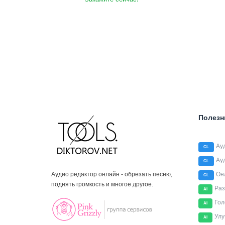
Полезн
Ау
CL
Ау
CL
Аудио редактор онлайн - обрезать песню,
Он
CL
поднять громкость и многое другое.
Раз
AI
Гол
AI
Улу
AI