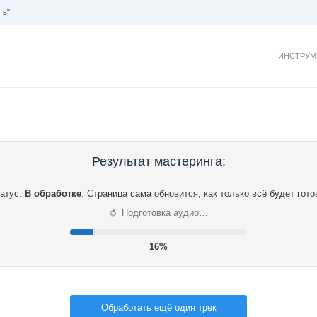
ть"
ИНСТРУМ
Результат мастеринга:
атус:
В обработке
.
Страница сама обновится, как только всё будет гото
⟳
Подготовка аудио…
17%
Обработать ещё один трек