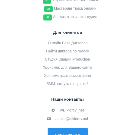
Улучшить качество записи
AI
Мастеринг трека онлайн
AI
Анализатор частот аудио
AI
Для клиентов
Онлайн База Дикторов
Найти диктора по голосу
Студия Овации Production
Хрономер для Вашего сайта
Хронометраж в смартфоне
SMM накрутка соц сетей
Наши контакты
@Diktorov_net
admin@diktorov.net