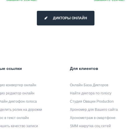
ДИКТОРЫ ОНЛАЙН
ые ссылки
Для клиентов
дио конвертер онлайн
Онлайн База Дикторов
дио редактор онлайн
Найти диктора по голосу
лайн диктофон голоса
Студия Овации Production
делить ролик на дорожки
Хрономер для Вашего сайта
ос в текст онлайн
Хронометраж в смартфоне
чшить качество записи
SMM накрутка соц сетей