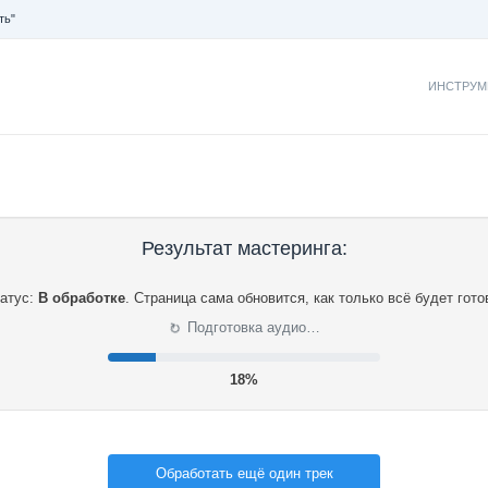
ть"
ИНСТРУМ
Результат мастеринга:
атус:
В обработке
.
Страница сама обновится, как только всё будет гото
⟳
Подготовка аудио…
18%
Обработать ещё один трек