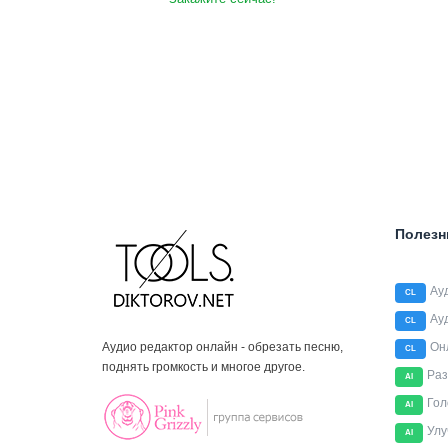
Полезн
Ау
CL
Ау
CL
Аудио редактор онлайн - обрезать песню,
Он
CL
поднять громкость и многое другое.
Раз
AI
Гол
AI
Улу
AI