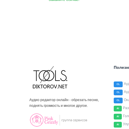
Полезн
Ау
CL
Ау
CL
Аудио редактор онлайн - обрезать песню,
Он
CL
поднять громкость и многое другое.
Раз
AI
Гол
AI
Улу
AI