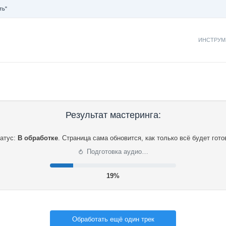
ть"
ИНСТРУМ
Результат мастеринга:
атус:
В обработке
.
Страница сама обновится, как только всё будет гото
⟳
Подготовка аудио…
19%
Обработать ещё один трек