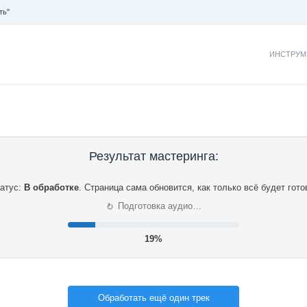
ть"
ИНСТРУМ
Результат мастеринга:
атус:
В обработке
.
Страница сама обновится, как только всё будет гото
⟳
Подготовка аудио…
20%
Обработать ещё один трек