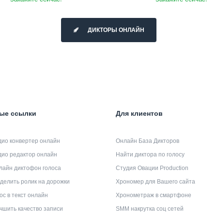
ДИКТОРЫ ОНЛАЙН
ые ссылки
Для клиентов
дио конвертер онлайн
Онлайн База Дикторов
дио редактор онлайн
Найти диктора по голосу
лайн диктофон голоса
Студия Овации Production
делить ролик на дорожки
Хрономер для Вашего сайта
ос в текст онлайн
Хронометраж в смартфоне
чшить качество записи
SMM накрутка соц сетей