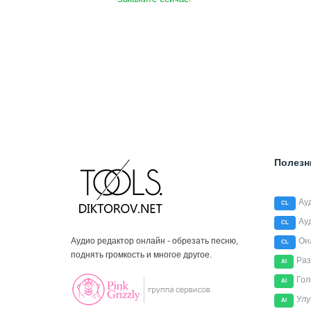
Полезн
Ау
CL
Ау
CL
Аудио редактор онлайн - обрезать песню,
Он
CL
поднять громкость и многое другое.
Раз
AI
Гол
AI
Улу
AI