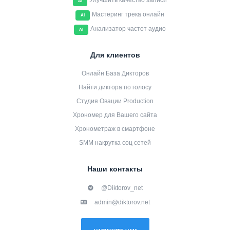
Улучшить качество записи
AI
Мастеринг трека онлайн
AI
Анализатор частот аудио
AI
Для клиентов
Онлайн База Дикторов
Найти диктора по голосу
Студия Овации Production
Хрономер для Вашего сайта
Хронометраж в смартфоне
SMM накрутка соц сетей
Наши контакты
@Diktorov_net
admin@diktorov.net