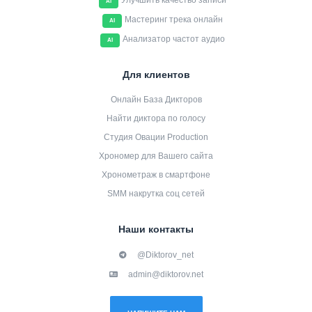
Улучшить качество записи
AI
Мастеринг трека онлайн
AI
Анализатор частот аудио
AI
Для клиентов
Онлайн База Дикторов
Найти диктора по голосу
Студия Овации Production
Хрономер для Вашего сайта
Хронометраж в смартфоне
SMM накрутка соц сетей
Наши контакты
@Diktorov_net
admin@diktorov.net