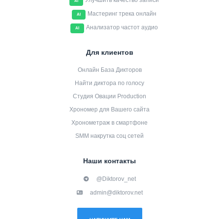
Улучшить качество записи
AI
Мастеринг трека онлайн
AI
Анализатор частот аудио
AI
Для клиентов
Онлайн База Дикторов
Найти диктора по голосу
Студия Овации Production
Хрономер для Вашего сайта
Хронометраж в смартфоне
SMM накрутка соц сетей
Наши контакты
@Diktorov_net
admin@diktorov.net