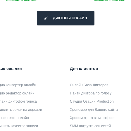
ДИКТОРЫ ОНЛАЙН
ые ссылки
Для клиентов
дио конвертер онлайн
Онлайн База Дикторов
дио редактор онлайн
Найти диктора по голосу
лайн диктофон голоса
Студия Овации Production
делить ролик на дорожки
Хрономер для Вашего сайта
ос в текст онлайн
Хронометраж в смартфоне
чшить качество записи
SMM накрутка соц сетей