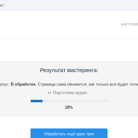
ть"
ИНСТРУМ
Результат мастеринга:
атус:
В обработке
.
Страница сама обновится, как только всё будет гото
Подготовка аудио…
⟳
19%
Обработать ещё один трек