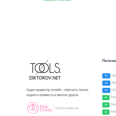
Полезн
Ау
CL
Ау
CL
Аудио редактор онлайн - обрезать песню,
Он
CL
поднять громкость и многое другое.
Раз
AI
Гол
AI
Улу
AI