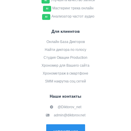
Улучшить качество записи
AI
Мастеринг трека онлайн
AI
Анализатор частот аудио
AI
Для клиентов
Онлайн База Дикторов
Найти диктора по голосу
Студия Овации Production
Хрономер для Вашего сайта
Хронометраж в смартфоне
SMM накрутка соц сетей
Наши контакты
@Diktorov_net
admin@diktorov.net