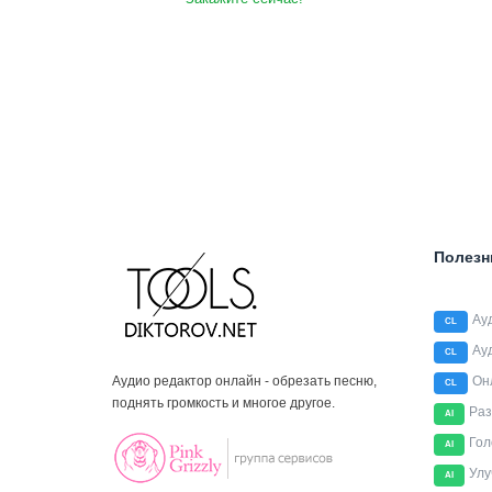
Полезн
Ау
CL
Ау
CL
Аудио редактор онлайн - обрезать песню,
Он
CL
поднять громкость и многое другое.
Раз
AI
Гол
AI
Улу
AI