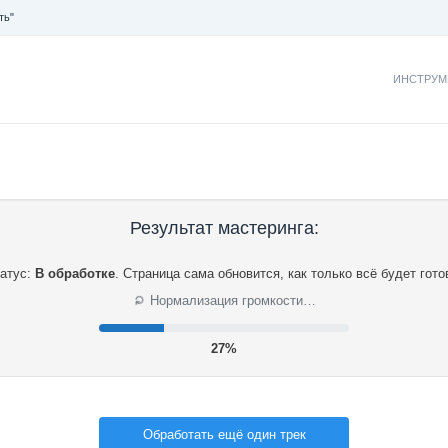
ть"
ИНСТРУМ
Результат мастеринга:
атус:
В обработке
.
Страница сама обновится, как только всё будет гото
⟳
Нормализация громкости…
28%
Обработать ещё один трек