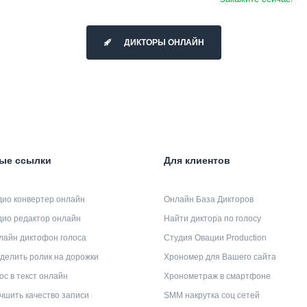
ДИКТОРЫ ОНЛАЙН
ые ссылки
Для клиентов
дио конвертер онлайн
Онлайн База Дикторов
дио редактор онлайн
Найти диктора по голосу
лайн диктофон голоса
Студия Овации Production
делить ролик на дорожки
Хрономер для Вашего сайта
ос в текст онлайн
Хронометраж в смартфоне
чшить качество записи
SMM накрутка соц сетей