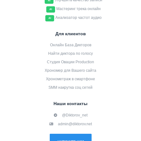
Улучшить качество записи
AI
Мастеринг трека онлайн
AI
Анализатор частот аудио
AI
Для клиентов
Онлайн База Дикторов
Найти диктора по голосу
Студия Овации Production
Хрономер для Вашего сайта
Хронометраж в смартфоне
SMM накрутка соц сетей
Наши контакты
@Diktorov_net
admin@diktorov.net