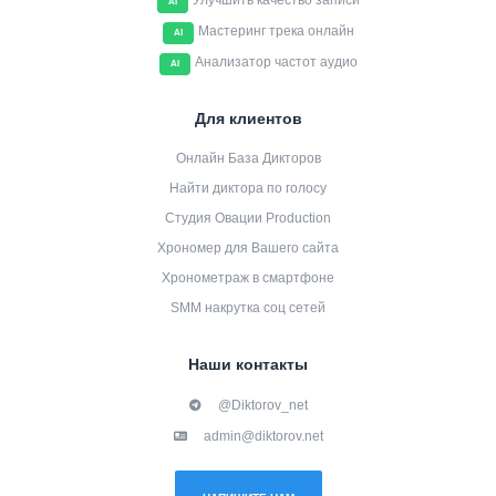
Улучшить качество записи
AI
Мастеринг трека онлайн
AI
Анализатор частот аудио
AI
Для клиентов
Онлайн База Дикторов
Найти диктора по голосу
Студия Овации Production
Хрономер для Вашего сайта
Хронометраж в смартфоне
SMM накрутка соц сетей
Наши контакты
@Diktorov_net
admin@diktorov.net