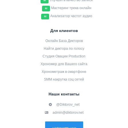
Улучшить качество записи
AI
Мастеринг трека онлайн
AI
Анализатор частот аудио
AI
Для клиентов
Онлайн База Дикторов
Найти диктора по голосу
Студия Овации Production
Хрономер для Вашего сайта
Хронометраж в смартфоне
SMM накрутка соц сетей
Наши контакты
@Diktorov_net
admin@diktorov.net