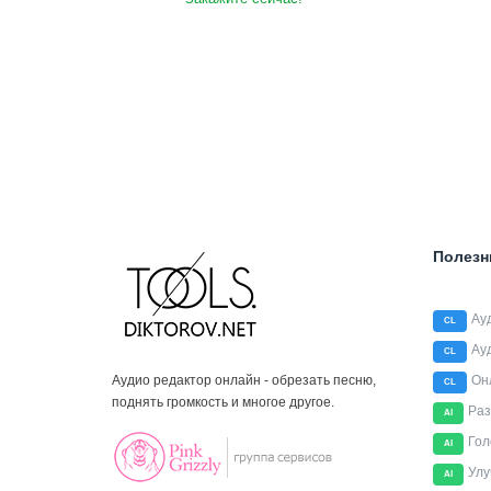
Полезн
Ау
CL
Ау
CL
Аудио редактор онлайн - обрезать песню,
Он
CL
поднять громкость и многое другое.
Раз
AI
Гол
AI
Улу
AI