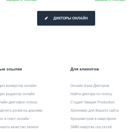
ДИКТОРЫ ОНЛАЙН
ые ссылки
Для клиентов
дио конвертер онлайн
Онлайн База Дикторов
дио редактор онлайн
Найти диктора по голосу
лайн диктофон голоса
Студия Овации Production
делить ролик на дорожки
Хрономер для Вашего сайта
ос в текст онлайн
Хронометраж в смартфоне
чшить качество записи
SMM накрутка соц сетей