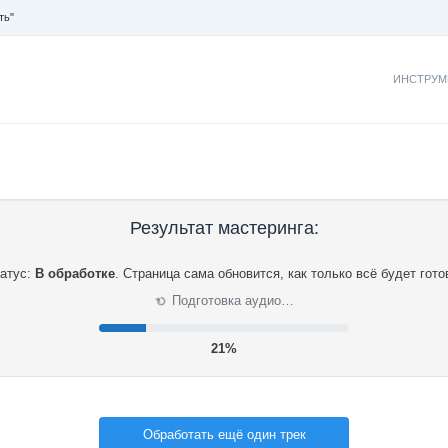
ть"
ИНСТРУМ
Результат мастеринга:
атус:
В обработке
.
Страница сама обновится, как только всё будет гото
Подготовка аудио…
⟳
21%
Обработать ещё один трек