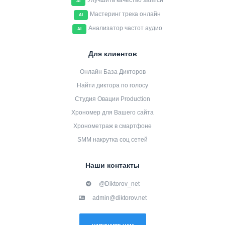
Улучшить качество записи
AI
Мастеринг трека онлайн
AI
Анализатор частот аудио
AI
Для клиентов
Онлайн База Дикторов
Найти диктора по голосу
Студия Овации Production
Хрономер для Вашего сайта
Хронометраж в смартфоне
SMM накрутка соц сетей
Наши контакты
@Diktorov_net
admin@diktorov.net