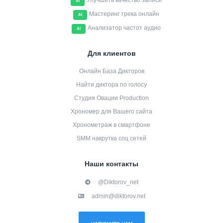
Улучшить качество записи
AI
Мастеринг трека онлайн
AI
Анализатор частот аудио
AI
Для клиентов
Онлайн База Дикторов
Найти диктора по голосу
Студия Овации Production
Хрономер для Вашего сайта
Хронометраж в смартфоне
SMM накрутка соц сетей
Наши контакты
@Diktorov_net
admin@diktorov.net