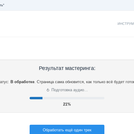
ть"
ИНСТРУМ
Результат мастеринга:
атус:
В обработке
.
Страница сама обновится, как только всё будет гото
⟳
Подготовка аудио…
21%
Обработать ещё один трек