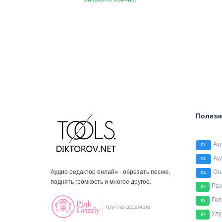
Полезн
Ау
CL
Ау
CL
Аудио редактор онлайн - обрезать песню,
Он
CL
поднять громкость и многое другое.
Раз
AI
Гол
AI
Улу
AI