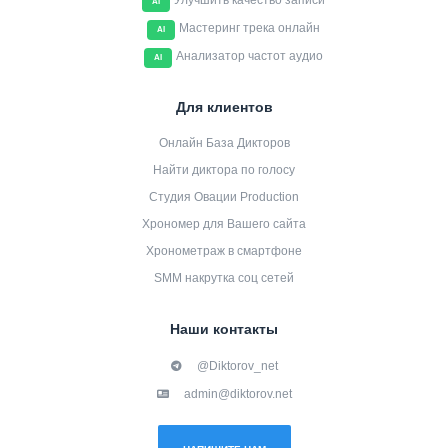
Улучшить качество записи
AI
Мастеринг трека онлайн
AI
Анализатор частот аудио
AI
Для клиентов
Онлайн База Дикторов
Найти диктора по голосу
Студия Овации Production
Хрономер для Вашего сайта
Хронометраж в смартфоне
SMM накрутка соц сетей
Наши контакты
@Diktorov_net
admin@diktorov.net