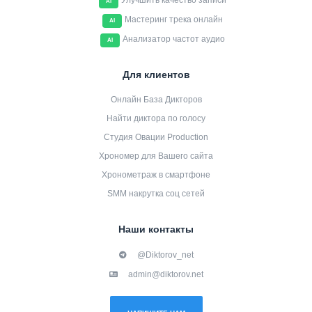
Улучшить качество записи
AI
Мастеринг трека онлайн
AI
Анализатор частот аудио
AI
Для клиентов
Онлайн База Дикторов
Найти диктора по голосу
Студия Овации Production
Хрономер для Вашего сайта
Хронометраж в смартфоне
SMM накрутка соц сетей
Наши контакты
@Diktorov_net
admin@diktorov.net