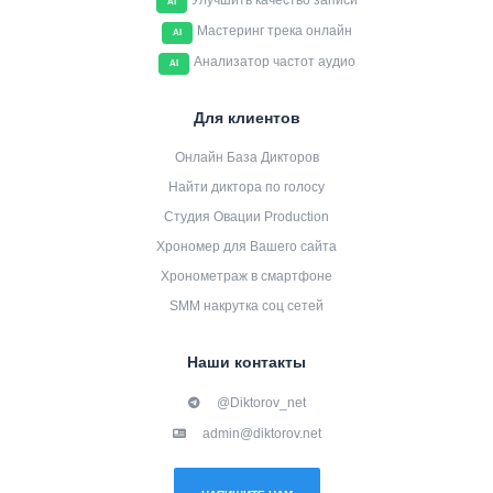
Улучшить качество записи
AI
Мастеринг трека онлайн
AI
Анализатор частот аудио
AI
Для клиентов
Онлайн База Дикторов
Найти диктора по голосу
Студия Овации Production
Хрономер для Вашего сайта
Хронометраж в смартфоне
SMM накрутка соц сетей
Наши контакты
@Diktorov_net
admin@diktorov.net