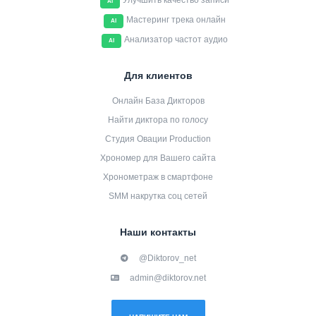
Улучшить качество записи
AI
Мастеринг трека онлайн
AI
Анализатор частот аудио
AI
Для клиентов
Онлайн База Дикторов
Найти диктора по голосу
Студия Овации Production
Хрономер для Вашего сайта
Хронометраж в смартфоне
SMM накрутка соц сетей
Наши контакты
@Diktorov_net
admin@diktorov.net