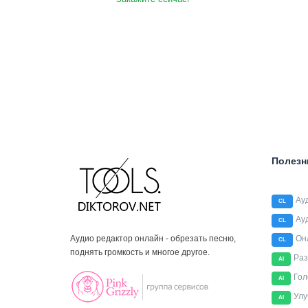
Полезн
Ау
CL
Ау
CL
Аудио редактор онлайн - обрезать песню,
Он
CL
поднять громкость и многое другое.
Раз
AI
Гол
AI
Улу
AI