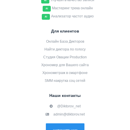
Улучшить качество записи
AI
Мастеринг трека онлайн
AI
Анализатор частот аудио
AI
Для клиентов
Онлайн База Дикторов
Найти диктора по голосу
Студия Овации Production
Хрономер для Вашего сайта
Хронометраж в смартфоне
SMM накрутка соц сетей
Наши контакты
@Diktorov_net
admin@diktorov.net