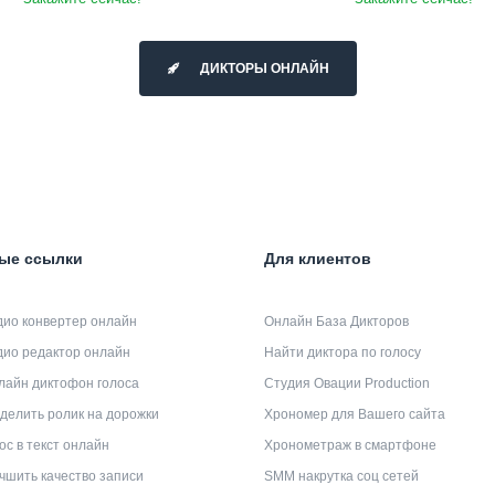
ДИКТОРЫ ОНЛАЙН
ые ссылки
Для клиентов
дио конвертер онлайн
Онлайн База Дикторов
дио редактор онлайн
Найти диктора по голосу
лайн диктофон голоса
Студия Овации Production
делить ролик на дорожки
Хрономер для Вашего сайта
ос в текст онлайн
Хронометраж в смартфоне
чшить качество записи
SMM накрутка соц сетей