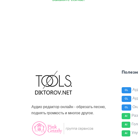
Полезн
Ау
CL
Ау
CL
Аудио редактор онлайн - обрезать песню,
Он
CL
поднять громкость и многое другое.
Раз
AI
Гол
AI
Улу
AI