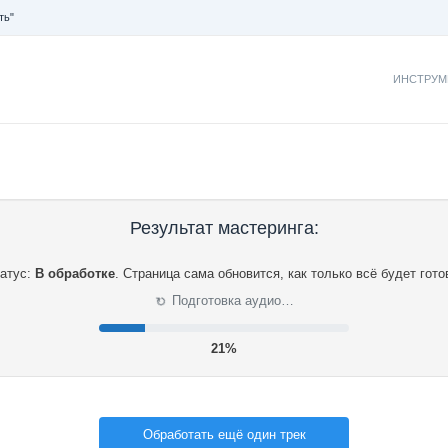
ть"
ИНСТРУМ
Результат мастеринга:
атус:
В обработке
.
Страница сама обновится, как только всё будет гото
⟳
Подготовка аудио…
21%
Обработать ещё один трек