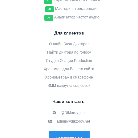
Улучшить качество записи
AI
Мастеринг трека онлайн
AI
Анализатор частот аудио
AI
Для клиентов
Онлайн База Дикторов
Найти диктора по голосу
Студия Овации Production
Хрономер для Вашего сайта
Хронометраж в смартфоне
SMM накрутка соц сетей
Наши контакты
@Diktorov_net
admin@diktorov.net