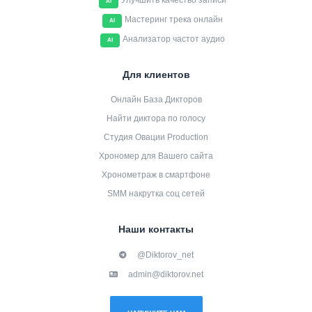
Улучшить качество записи
AI
Мастеринг трека онлайн
AI
Анализатор частот аудио
AI
Для клиентов
Онлайн База Дикторов
Найти диктора по голосу
Студия Овации Production
Хрономер для Вашего сайта
Хронометраж в смартфоне
SMM накрутка соц сетей
Наши контакты
@Diktorov_net
admin@diktorov.net