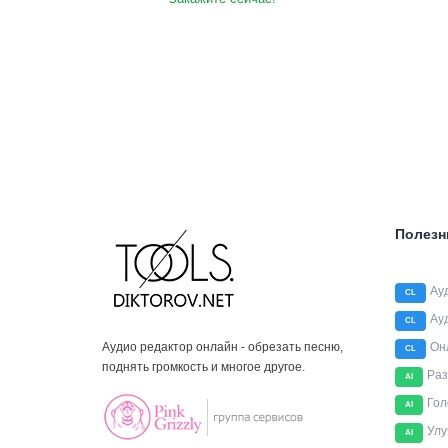
Полезн
Ау
CL
Ау
CL
Аудио редактор онлайн - обрезать песню,
Он
CL
поднять громкость и многое другое.
Раз
AI
Гол
AI
Улу
AI