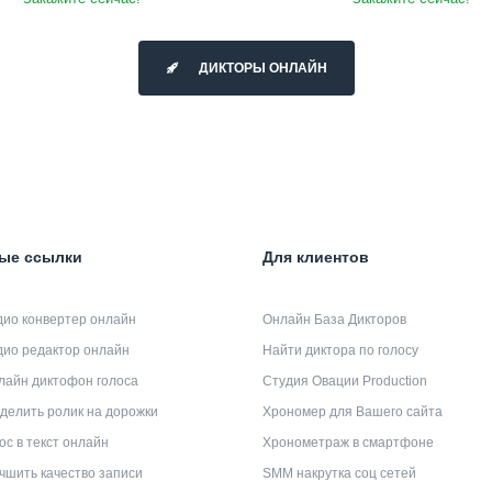
ДИКТОРЫ ОНЛАЙН
ые ссылки
Для клиентов
дио конвертер онлайн
Онлайн База Дикторов
дио редактор онлайн
Найти диктора по голосу
лайн диктофон голоса
Студия Овации Production
делить ролик на дорожки
Хрономер для Вашего сайта
ос в текст онлайн
Хронометраж в смартфоне
чшить качество записи
SMM накрутка соц сетей