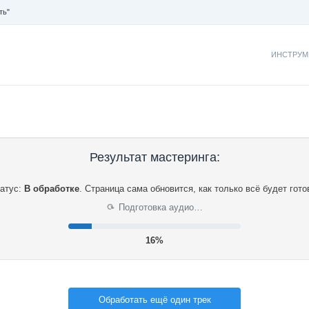
ть"
ИНСТРУМ
Результат мастеринга:
атус:
В обработке
.
Страница сама обновится, как только всё будет гото
Подготовка аудио…
⟳
17%
Обработать ещё один трек