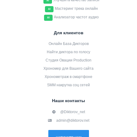
Улучшить качество записи
AI
Мастеринг трека онлайн
AI
Анализатор частот аудио
AI
Для клиентов
Онлайн База Дикторов
Найти диктора по голосу
Студия Овации Production
Хрономер для Вашего сайта
Хронометраж в смартфоне
SMM накрутка соц сетей
Наши контакты
@Diktorov_net
admin@diktorov.net