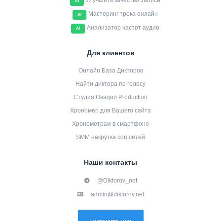
Улучшить качество записи
AI
Мастеринг трека онлайн
AI
Анализатор частот аудио
AI
Для клиентов
Онлайн База Дикторов
Найти диктора по голосу
Студия Овации Production
Хрономер для Вашего сайта
Хронометраж в смартфоне
SMM накрутка соц сетей
Наши контакты
@Diktorov_net
admin@diktorov.net