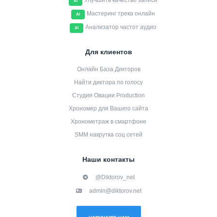
Улучшить качество записи
AI
Мастеринг трека онлайн
AI
Анализатор частот аудио
AI
Для клиентов
Онлайн База Дикторов
Найти диктора по голосу
Студия Овации Production
Хрономер для Вашего сайта
Хронометраж в смартфоне
SMM накрутка соц сетей
Наши контакты
@Diktorov_net
admin@diktorov.net