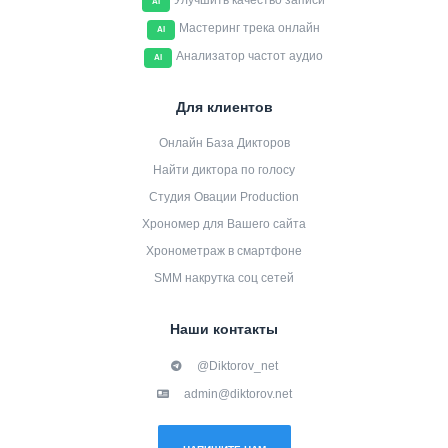
Улучшить качество записи
AI
Мастеринг трека онлайн
AI
Анализатор частот аудио
AI
Для клиентов
Онлайн База Дикторов
Найти диктора по голосу
Студия Овации Production
Хрономер для Вашего сайта
Хронометраж в смартфоне
SMM накрутка соц сетей
Наши контакты
@Diktorov_net
admin@diktorov.net