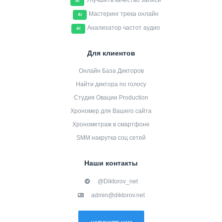
Улучшить качество записи
AI
Мастеринг трека онлайн
AI
Анализатор частот аудио
AI
Для клиентов
Онлайн База Дикторов
Найти диктора по голосу
Студия Овации Production
Хрономер для Вашего сайта
Хронометраж в смартфоне
SMM накрутка соц сетей
Наши контакты
@Diktorov_net
admin@diktorov.net