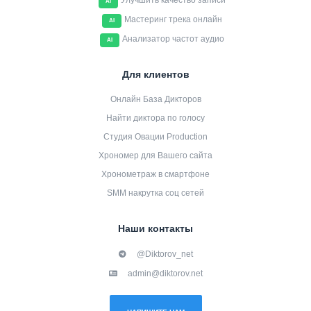
Улучшить качество записи
AI
Мастеринг трека онлайн
AI
Анализатор частот аудио
AI
Для клиентов
Онлайн База Дикторов
Найти диктора по голосу
Студия Овации Production
Хрономер для Вашего сайта
Хронометраж в смартфоне
SMM накрутка соц сетей
Наши контакты
@Diktorov_net
admin@diktorov.net