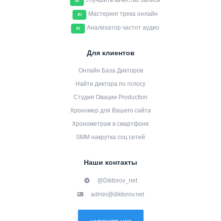
Улучшить качество записи
AI
Мастеринг трека онлайн
AI
Анализатор частот аудио
AI
Для клиентов
Онлайн База Дикторов
Найти диктора по голосу
Студия Овации Production
Хрономер для Вашего сайта
Хронометраж в смартфоне
SMM накрутка соц сетей
Наши контакты
@Diktorov_net
admin@diktorov.net